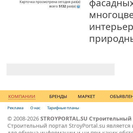
фасадных
Карточка просмотрена сегодня
раз(a)
всего
5132
раз(a)
многоцве
интерьер
природны
КОМПАНИИ
БРЕНДЫ
МАРКЕТ
ОБЪЯВЛЕ
Реклама
О нас
Тарифные планы
© 2008-2026
STROYPORTAL.SU Строительный
Строительный портал StroyPortal.su являетс
для обмена информации и ни при каких обсто